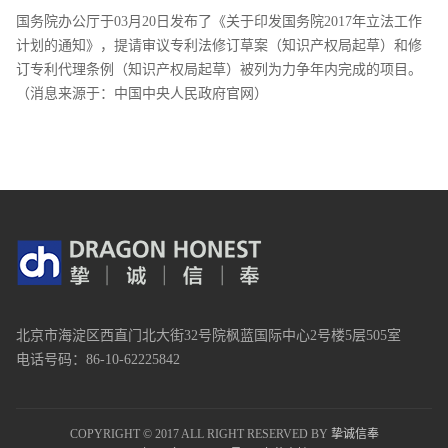
国务院办公厅于03月20日发布了《关于印发国务院2017年立法工作
计划的通知》，提请审议专利法修订草案（知识产权局起草）和修
订专利代理条例（知识产权局起草）被列为力争年内完成的项目。
（消息来源于：中国中央人民政府官网）
北京市海淀区西直门北大街32号院枫蓝国际中心2号楼5层505室
电话号码：86-10-62225842
COPYRIGHT © 2017 ALL RIGHT RESERVED BY
挚诚信奉