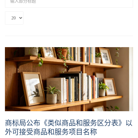
入
部
每
分
页
标
显
题
示
数
#
商标局公布《类似商品和服务区分表》以
外可接受商品和服务项目名称