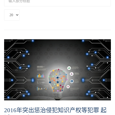
入
部
每
分
页
标
显
题
示
数
#
2016年突出惩治侵犯知识产权等犯罪 起