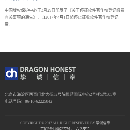
中国版权保护中心于3月29日印发了《关于停征软件著作权登记缴费
有关事项的通告》，自2017年4月1日起停止征收软件著作权登记
费。
北京市海淀区西直门北大街32号院枫蓝国际中心2号楼5层505室
电话号码：86-10-62225842
COPYRIGHT © 2017 ALL RIGHT RESERVED BY
挚诚信奉
京ICP备14007877号 - 1
六艺支持