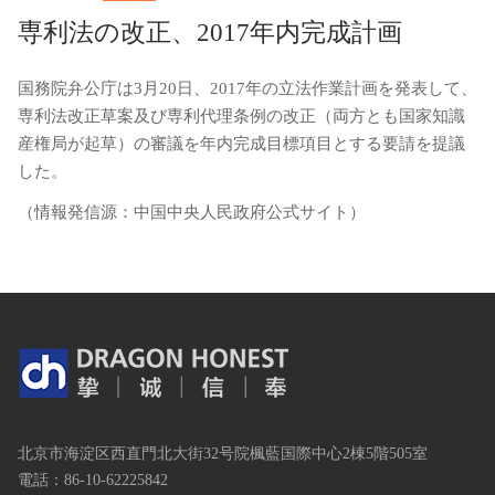
専利法の改正、2017年内完成計画
国務院弁公庁は3月20日、2017年の立法作業計画を発表して、
専利法改正草案及び専利代理条例の改正（両方とも国家知識
産権局が起草）の審議を年内完成目標項目とする要請を提議
した。
（情報発信源：中国中央人民政府公式サイト）
北京市海淀区西直門北大街32号院楓藍国際中心2棟5階505室
電話：86-10-62225842